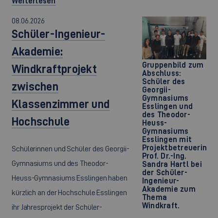
Weiterlesen
08.06.2026
Schüler-Ingenieur-
Akademie:
Gruppenbild zum
Windkraftprojekt
Abschluss:
Schüler des
zwischen
Georgii-
Gymnasiums
Klassenzimmer und
Esslingen und
des Theodor-
Hochschule
Heuss-
Gymnasiums
Esslingen mit
Projektbetreuerin
Schülerinnen und Schüler des Georgii-
Prof. Dr.-Ing.
Gymnasiums und des Theodor-
Sandra Hartl bei
der Schüler-
Heuss-Gymnasiums Esslingen haben
Ingenieur-
Akademie zum
kürzlich an der Hochschule Esslingen
Thema
Windkraft.
ihr Jahresprojekt der Schüler-