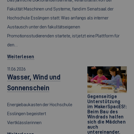
Fakultät Maschinen und Systeme, fand im Senatsaal der
Hochschule Esslingen statt. Was anfangs als interner
Austausch unter den fakultätseigenen
Promotionsstudierenden startete, ist jetzt eine Plattform für
den…
Weiterlesen
11.06.2026
Wasser, Wind und
Sonnenschein
©
Gegenseitige
Unterstützung
Energiebaukasten der Hochschule
im MakerSpacES!:
Beim Bau des
Esslingen begeistert
Windrads halfen
sich die Mädchen
Viertklässlerinnen
auch
untereinander.