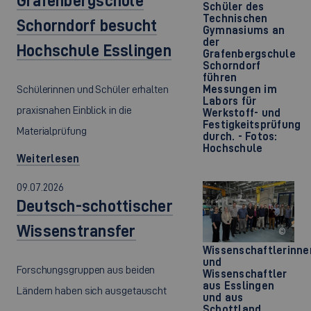
Grafenbergschule
Schüler des
Technischen
Schorndorf besucht
Gymnasiums an
der
Hochschule Esslingen
Grafenbergschule
Schorndorf
führen
Schülerinnen und Schüler erhalten
Messungen im
Labors für
praxisnahen Einblick in die
Werkstoff- und
Festigkeitsprüfung
Materialprüfung
durch. - Fotos:
Hochschule
Weiterlesen
09.07.2026
Deutsch-schottischer
Wissenstransfer
©
Wissenschaftlerinne
und
Forschungsgruppen aus beiden
Wissenschaftler
aus Esslingen
Ländern haben sich ausgetauscht
und aus
Schottland