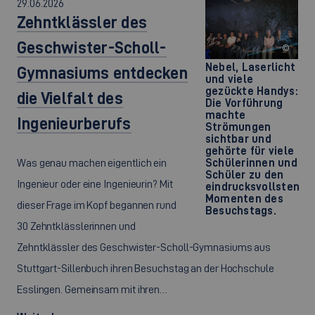
29.06.2026
Zehntklässler des
Geschwister-Scholl-
©
Nebel, Laserlicht
Gymnasiums entdecken
und viele
gezückte Handys:
die Vielfalt des
Die Vorführung
machte
Ingenieurberufs
Strömungen
sichtbar und
gehörte für viele
Was genau machen eigentlich ein
Schülerinnen und
Schüler zu den
Ingenieur oder eine Ingenieurin? Mit
eindrucksvollsten
Momenten des
dieser Frage im Kopf begannen rund
Besuchstags.
30 Zehntklässlerinnen und
Zehntklässler des Geschwister-Scholl-Gymnasiums aus
Stuttgart-Sillenbuch ihren Besuchstag an der Hochschule
Esslingen. Gemeinsam mit ihren…