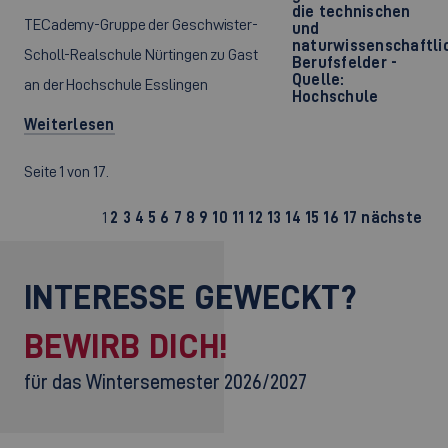
die technischen
TECademy-Gruppe der Geschwister-
und
naturwissenschaftli
Scholl-Realschule Nürtingen zu Gast
Berufsfelder -
Quelle:
an der Hochschule Esslingen
Hochschule
Weiterlesen
Seite 1 von 17.
1
2
3
4
5
6
7
8
9
10
11
12
13
14
15
16
17
nächste
INTERESSE GEWECKT?
BEWIRB DICH!
für das Wintersemester 2026/2027