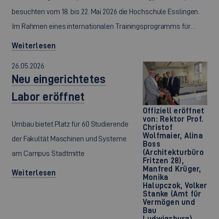
besuchten vom 18. bis 22. Mai 2026 die Hochschule Esslingen.
Im Rahmen eines internationalen Trainingsprogramms für…
Weiterlesen
26.05.2026
Neu eingerichtetes
Labor eröffnet
©
Offiziell eröffnet
von: Rektor Prof.
Umbau bietet Platz für 60 Studierende
Christof
Wolfmaier, Alina
der Fakultät Maschinen und Systeme
Boss
(Architekturbüro
am Campus Stadtmitte
Fritzen 28),
Manfred Krüger,
Weiterlesen
Monika
Halupczok, Volker
Stanke (Amt für
Vermögen und
Bau
Ludwigsburg),