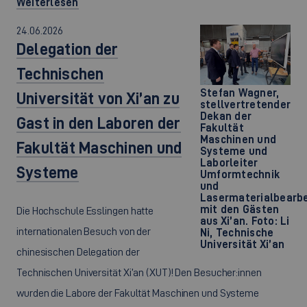
Weiterlesen
24.06.2026
Delegation der
Technischen
Stefan Wagner,
Universität von Xi’an zu
stellvertretender
Dekan der
Gast in den Laboren der
Fakultät
Maschinen und
Fakultät Maschinen und
Systeme und
Laborleiter
Systeme
Umformtechnik
und
Lasermaterialbearbe
mit den Gästen
Die Hochschule Esslingen hatte
aus Xi’an. Foto: Li
internationalen Besuch von der
Ni, Technische
Universität Xi’an
chinesischen Delegation der
Technischen Universität Xi’an (XUT)! Den Besucher:innen
wurden die Labore der Fakultät Maschinen und Systeme