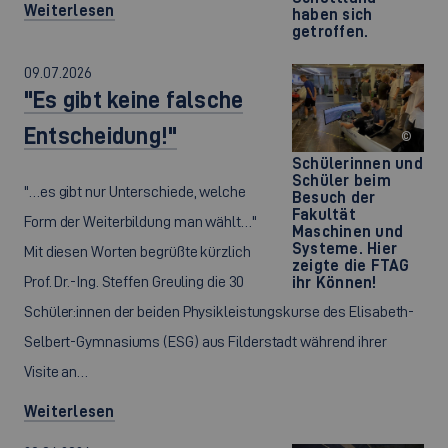
Weiterlesen
haben sich
getroffen.
09.07.2026
"Es gibt keine falsche
Entscheidung!"
©
Schülerinnen und
Schüler beim
"…es gibt nur Unterschiede, welche
Besuch der
Fakultät
Form der Weiterbildung man wählt…"
Maschinen und
Systeme. Hier
Mit diesen Worten begrüßte kürzlich
zeigte die FTAG
Prof. Dr.-Ing. Steffen Greuling die 30
ihr Können!
Schüler:innen der beiden Physikleistungskurse des Elisabeth-
Selbert-Gymnasiums (ESG) aus Filderstadt während ihrer
Visite an…
Weiterlesen