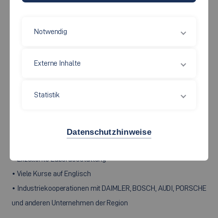
Notwendig
Externe Inhalte
Die Fakultät Maschinen und Systeme empfängt in jedem
Semester internationale Studierende aus der ganzen Welt.
Statistik
GRÜNDE FÜR EIN AUSLANDSSEMESTER AN
UNSERER FAKULTÄT
Datenschutzhinweise
• Praxisorientierter Studienplan und kleine Lerngruppen
• Exzellente Laborausstattung
• Viele Kurse auf Englisch
• Industriekooperationen mit DAIMLER, BOSCH, AUDI, PORSCHE
und anderen Unternehmen der Region