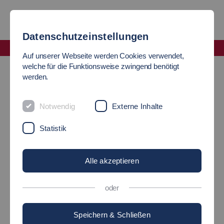
Datenschutzeinstellungen
Fakultät Maschinen und Systeme
Auf unserer Webseite werden Cookies verwendet,
Incoming Studierende
welche für die Funktionsweise zwingend benötigt
werden.
WILLKOMMEN
Notwendig
Externe Inhalte
an der Fakultät Maschinen und Systeme
Statistik
Alle akzeptieren
oder
Speichern & Schließen