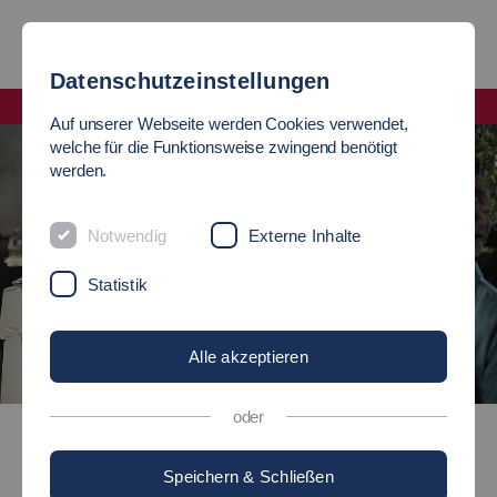
Datenschutzeinstellungen
Fakultät Informatik und Informationstechnik
Auf unserer Webseite werden Cookies verwendet,
welche für die Funktionsweise zwingend benötigt
werden.
Notwendig
Externe Inhalte
Statistik
Alle akzeptieren
©
oder
Ingenieurpädagogik Informationstechnik-Elektrotechnik
Speichern & Schließen
Bachelor of Science (B.Sc.)