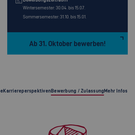
Wintersemester: 30.04. bis 15.07.
Sommersemester: 31.10. bis 15.01.
Ab 31. Oktober bewerben!
te
Karriereperspektiven
Bewerbung / Zulassung
Mehr Infos