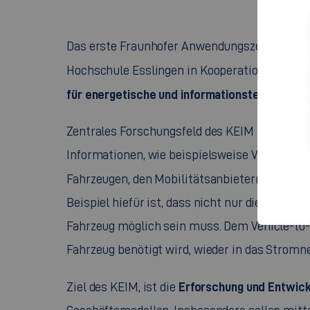
Das erste Fraunhofer Anwendungszentrum in 
Hochschule Esslingen in Kooperation mit de
für energetische und informationstechnische 
Zentrales Forschungsfeld des KEIM ist die E
Informationen, wie beispielsweise Verkehrsd
Fahrzeugen, den Mobilitätsanbietern und der
Beispiel hiefür ist, dass nicht nur die Speisu
Fahrzeug möglich sein muss. Dem
Vehicle-to-
Fahrzeug benötigt wird, wieder in das Strom
Erforschung und Entwic
Ziel des KEIM, ist die