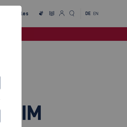
ternationales
DE
EN
KEIM