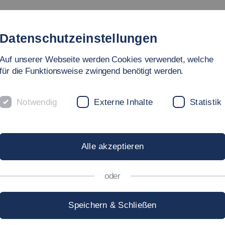
gebote
Fakultät
Personen
Forschung & Labore
In
Datenschutzeinstellungen
Auf unserer Webseite werden Cookies verwendet, welche
hnik
für die Funktionsweise zwingend benötigt werden.
m KEIM
Notwendig
Externe Inhalte
Statistik
ER-
Alle akzeptieren
oder
GSZENTRUM 
Speichern & Schließen