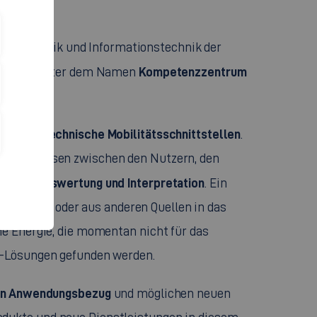
Informatik und Informationstechnik der
n (IAO)
Kompetenzzentrum
unter dem Namen
rmationstechnische
Mobilitätsschnittstellen
.
sdaten müssen zwischen den Nutzern, den
Auswertung und Interpretation
m einer
. Ein
erbatterie oder aus anderen Quellen in das
he Energie, die momentan nicht für das
re-Lösungen gefunden werden.
en Anwendungsbezug
und möglichen neuen