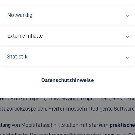
Notwendig
Baden-Württemberg wurde im September 2012 an Fakultät 
Fraunhofer-Institut für Arbeitswirtschaft und Organisatio
m
Externe Inhalte
Mobilitätsschnittstellen (KEIM)
eröffnet.
Statistik
energetische und info
ntwicklung von Softwarelösungen für
aten, Identifizierungsdaten, Präferenzen und Abrechnung
 Infrastruktur ausgetauscht werden. Sie bedürfen außerde
Datenschutzhinweise
ng elektrischer Energie aus dem Energienetz, aus einer Puff
Grid
Prinzip folgend, muss es auch möglich sein, elektrisc
netz zurückzuspeisen. Hierfür müssen intelligente Softwa
klung
praktisch
von Mobilitätsschnittstellen mit starkem