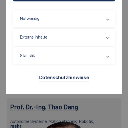
mehr
Notwendig
Externe Inhalte
©
Statistik
Anke.Bez[at]hs-esslingen.de
Datenschutzhinweise
Prof. Dr.-Ing.
Thao Dang
Autonome Systeme, Motion Planning, Robotik,
mehr