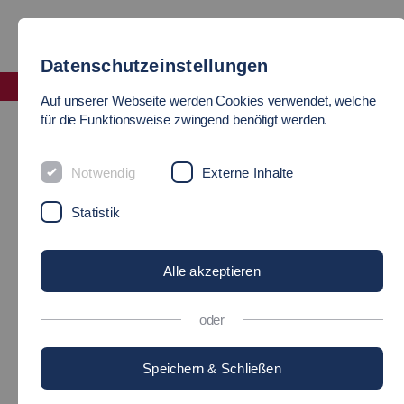
Datenschutzeinstellungen
Fakultät Informatik und Informationstechnik
Auf unserer Webseite werden Cookies verwendet, welche
Forschungsprofil
für die Funktionsweise zwingend benötigt werden.
FORSCHUNGSPROFIL
Notwendig
Externe Inhalte
Statistik
Die Forschungsschwerpunkte der Fakultät Informatik und
Informationstechnik Esslingen drücken sich in drei
Alle akzeptieren
übergeordneten Schwerpunktthemen aus (siehe Grafik).
Innerhalb dieser Forschungsschwerpunkte agieren
oder
Forschungsgruppen und -projekte mit ihren jeweiligen
Fachspezifika.
Speichern & Schließen