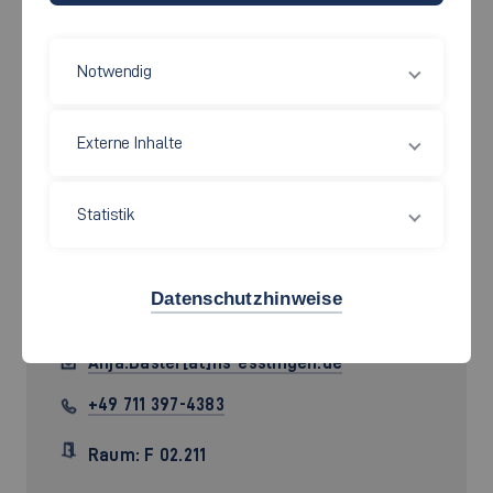
Notwendig
Externe Inhalte
Statistik
Prof. Dr. rer. nat.
Anja Basler
Datenschutzhinweise
Anja.Basler[at]hs-esslingen.de
+49 711 397-4383
Raum: F 02.211