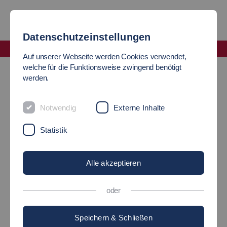
Datenschutzeinstellungen
Fakultät Informatik und Informationstechnik
Auf unserer Webseite werden Cookies verwendet,
Professorinnen und Professoren
welche für die Funktionsweise zwingend benötigt
werden.
PROFESSORINNEN UND
Notwendig
Externe Inhalte
PROFESSOREN
Statistik
Alle akzeptieren
oder
Speichern & Schließen