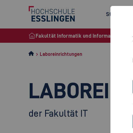
Studienan
Fakultät Informatik und Informationstec
Laboreinrichtungen
LABOREIN
der Fakultät IT