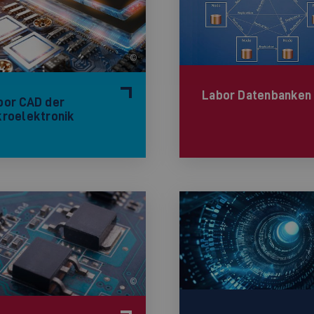
©
Labor Datenbanken
bor CAD der
kroelektronik
©