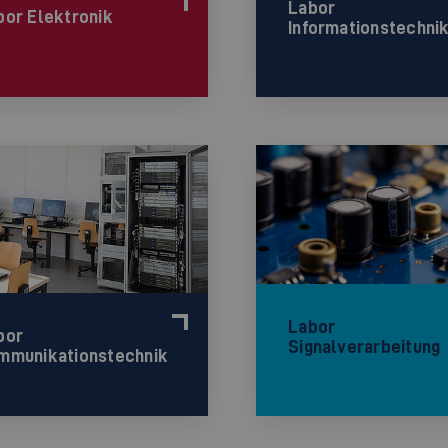
Labor
bor Elektronik
Informationstechni
Labor
bor
Signalverarbeitung
mmunikationstechnik