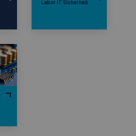
Labor IT Sicherheit
k
©