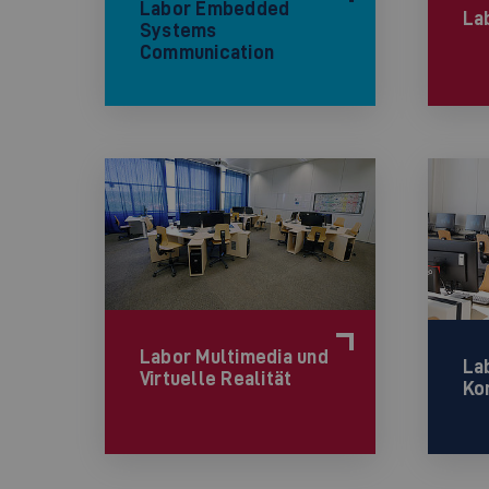
Labor Embedded
La
Systems
Communication
Labor Multimedia und
La
Virtuelle Realität
Ko