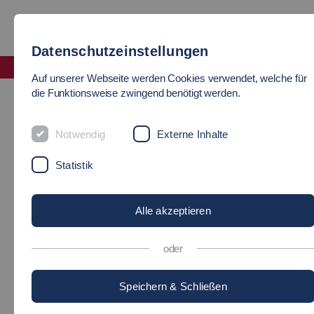
Datenschutzeinstellungen
Fakultät Informatik und Informationstechnik
Auf unserer Webseite werden Cookies verwendet, welche für
Kooperationsmöglichkeiten
die Funktionsweise zwingend benötigt werden.
KOOPERATIONSMÖGLICHKEI
Notwendig
Externe Inhalte
Statistik
Praktikantenstellen,
Alle akzeptieren
Abschlussarbeiten
oder
Firmenpreise
Speichern & Schließen