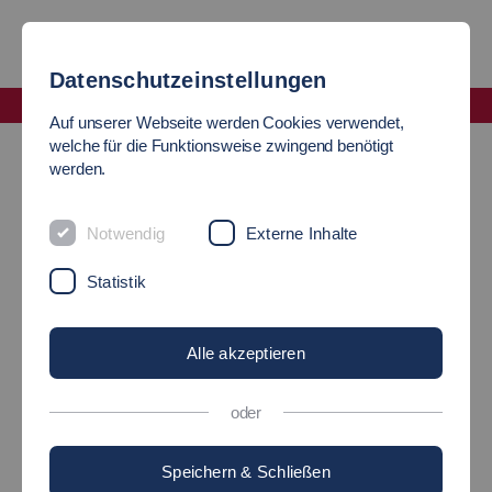
Datenschutzeinstellungen
Fakultät Informatik und Informationstechnik
Auf unserer Webseite werden Cookies verwendet,
Labor Betriebssysteme
welche für die Funktionsweise zwingend benötigt
werden.
Labor Betriebssysteme
Notwendig
Externe Inhalte
Schnittstelle zwischen Hardware und Software
Statistik
Alle akzeptieren
oder
Speichern & Schließen