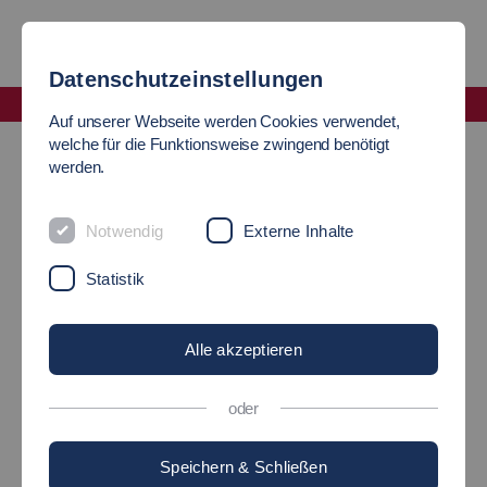
Datenschutzeinstellungen
Fakultät Informatik und Informationstechnik
Auf unserer Webseite werden Cookies verwendet,
Labor IT Sicherheit
welche für die Funktionsweise zwingend benötigt
werden.
Labor IT-Sicherheit
Notwendig
Externe Inhalte
Sichere Computersysteme
Statistik
Alle akzeptieren
oder
Speichern & Schließen