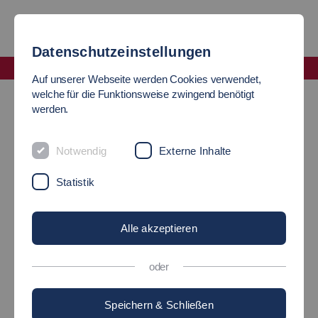
Datenschutzeinstellungen
Fakultät Informatik und Informationstechnik
Auf unserer Webseite werden Cookies verwendet,
Labor Embedded Systems
welche für die Funktionsweise zwingend benötigt
werden.
Labor Embedded Systems
Notwendig
Externe Inhalte
Modellbasierte Software-Entwicklung für
Statistik
eingebettete autonome Systeme
Alle akzeptieren
oder
Speichern & Schließen