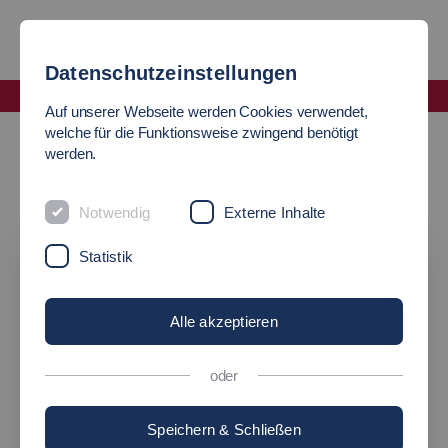
Datenschutzeinstellungen
Fakultät Informatik und Informationstechnik
Auf unserer Webseite werden Cookies verwendet,
Veranstaltungen
welche für die Funktionsweise zwingend benötigt
werden.
Veranstaltungen
Notwendig
Externe Inhalte
Statistik
Alle akzeptieren
oder
Speichern & Schließen