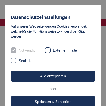
Datenschutzeinstellungen
Fakultät Informatik und Informationstechnik
Auf unserer Webseite werden Cookies verwendet,
Lehrbeauftragte
welche für die Funktionsweise zwingend benötigt
werden.
LEHRBEAUFTRAGTE
Notwendig
Externe Inhalte
Statistik
Alle akzeptieren
oder
Speichern & Schließen