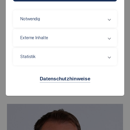
Notwendig
Externe Inhalte
Statistik
Ali Askar,
B.Eng.
Datenschutzhinweise
Ali.Askar[at]hs-esslingen.de