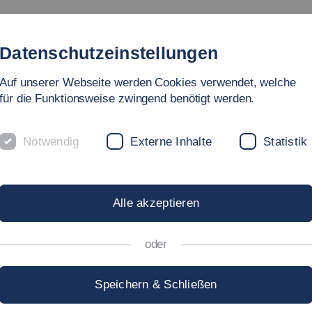
gebote
Fakultät
Personen
Forschung & Labore
In
Datenschutzeinstellungen
Auf unserer Webseite werden Cookies verwendet, welche
hnik
für die Funktionsweise zwingend benötigt werden.
Notwendig
Externe Inhalte
Statistik
E SYSTEMS (M
Alle akzeptieren
oder
Speichern & Schließen
Kooperation
Fakultät Fahrzeugtechn
nik bietet in
mit der