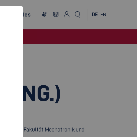
ternationales
DE
EN
.ENG.)
ik
und der Fakultät Mechatronik und