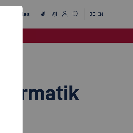
ternationales
DE
EN
nformatik