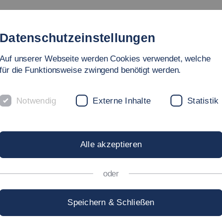
gebote
Fakultät
Personen
Forschung & Labore
In
Datenschutzeinstellungen
Auf unserer Webseite werden Cookies verwendet, welche
hnik
für die Funktionsweise zwingend benötigt werden.
)
Notwendig
Externe Inhalte
Statistik
g Technische I
Alle akzeptieren
oder
Speichern & Schließen