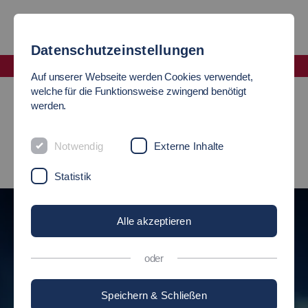
Datenschutzeinstellungen
Fakultät Informatik und Informationstechnik
Auf unserer Webseite werden Cookies verwendet,
Institute
Institut für Sicherheit Vernetzter Systeme (ISVS)
welche für die Funktionsweise zwingend benötigt
werden.
ISVS
Notwendig
Externe Inhalte
Institut für Sicherheit Vernetzter Systeme
Statistik
BEST PAPER
Alle akzeptieren
oder
AWARD AUF DE
rheit Vernetzter
Speichern & Schließen