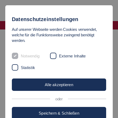
Datenschutzeinstellungen
Fakultät Informatik und Informationstechnik
Auf unserer Webseite werden Cookies verwendet,
Veranstaltungen
it-Mittelstandstag
welche für die Funktionsweise zwingend benötigt
werden.
IT-MITTELSTANDSTAG
Notwendig
Externe Inhalte
Statistik
Der it-Mittelstandstag findet wieder am
4.11.2026 statt.
Alle akzeptieren
Über den it-Mittelstandstag
oder
Speichern & Schließen
Teilnahme