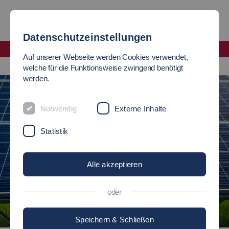
Datenschutzeinstellungen
Fakultät Angewandte Naturwissenschaften, Energie- und Gebäudetechnik
Auf unserer Webseite werden Cookies verwendet,
Nachhaltige Gebäude- und Energietechnik (B. Eng.)
welche für die Funktionsweise zwingend benötigt
werden.
Notwendig
Externe Inhalte
Statistik
Alle akzeptieren
oder
©
Speichern & Schließen