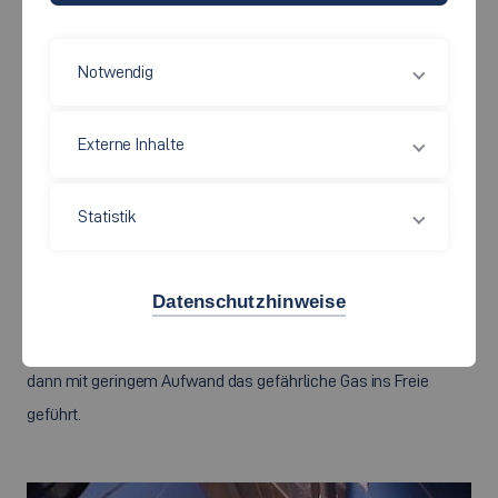
Rauch genug Zeit sich der Umgebungstemperatur anzupassen
oder vermischen ihn Turbulenzen mit der Umgebungsluft, wird
Notwendig
die Behandlung im Brandfall immer schwieriger. Besonders
schwierig ist die Entrauchung in Gebäuden mit ungewöhnlichen
Externe Inhalte
Geometrien, z.B. in Atrien, da hierbei das giftige Gas trotz
Absaugung Zonen ausbilden kann, in denen Überleben nicht
möglich ist. Eine innovative Lösung für eine derartige
Statistik
Aufgabenstellung ist der Imtech-Tornado im Daimler-Museum.
Dieser künstlich erzeugte Tornado ist 40 m hoch und führt im
Datenschutzhinweise
Brandfall den Qualm zunächst in die Mitte des Gebäudes und
dann nach oben hin ab. Am höchsten Punkt des Gebäudes wird
dann mit geringem Aufwand das gefährliche Gas ins Freie
geführt.