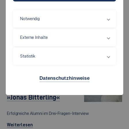
Weiterlesen
Notwendig
31.10.2023
#talkingtoalumni »Lea
Externe Inhalte
Seeger«
Erfolgreiche Alumni im Drei-Fragen-Interview
Statistik
Weiterlesen
Datenschutzhinweise
30.05.2023
#talkingtoalumni
»Jonas Bitterling«
Erfolgreiche Alumni im Drei-Fragen-Interview
Weiterlesen