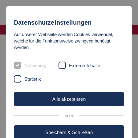
Datenschutzeinstellungen
Fakultät Angewandte Naturwissenschaften, Energie- und Gebäudetechnik
Auf unserer Webseite werden Cookies verwendet,
Alumni-Interviews
welche für die Funktionsweise zwingend benötigt
werden.
ALUMNI IM INTERVIEW
Notwendig
Externe Inhalte
Statistik
#talkingtoalumni
Alle akzeptieren
28.11.2023
#talkingtoalumni
oder
»Stephanie Raisch«
Speichern & Schließen
Erfolgreiche Alumni im Drei-Fragen-Interview