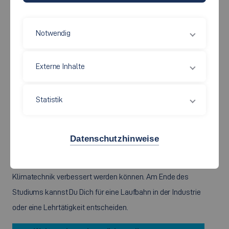
Bachelor of Science (B.Sc.)
INGENIEURPÄDAGOGIK
Notwendig
VERSORGUNGSTECHNIK-
MASCHINENBAU
Externe Inhalte
Dir ist ein bewusster und verantwortungsvoller Umgang mit
Statistik
der Umwelt wichtig? Du willst dazu beitragen, den
Energieverbrauch von Gebäuden zu optimieren und die
Versorgungstechnik voranzutreiben? Im Studiengang
Datenschutzhinweise
Ingenieurpädagogik Versorgungstechnik-Maschinenbau
lernst Du wie die Bereiche Sanitär-, Heizung, Lüftung- und
Klimatechnik verbessert werden können. Am Ende des
Studiums kannst Du Dich für eine Laufbahn in der Industrie
oder eine Lehrtätigkeit entscheiden.