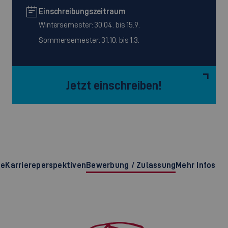
Einschreibungszeitraum
Wintersemester: 30.04. bis 15.9.
Sommersemester: 31.10. bis 1.3.
Jetzt einschreiben!
te
Karriereperspektiven
Bewerbung / Zulassung
Mehr Infos