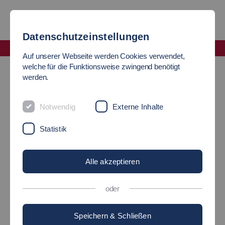
Datenschutzeinstellungen
Fakultät Angewandte Naturwissenschaften, Energie- und Gebäudetechnik
Auf unserer Webseite werden Cookies verwendet,
Chemieingenieurwesen
welche für die Funktionsweise zwingend benötigt
werden.
FACHBEREICH
Notwendig
Externe Inhalte
CHEMIEINGENIEURWESEN
Statistik
Mehr als bunt
Alle akzeptieren
oder
Speichern & Schließen