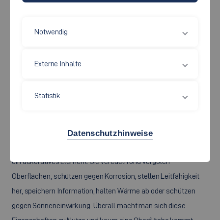
Notwendig
Externe Inhalte
Statistik
Quelle: Hochschule Esslingen
Datenschutzhinweise
Moderne Farb- und Beschichtungssysteme sind mehr als nur
ein dekoratives Element. Sie veredeln und vergüten
Oberflächen, schützen gegen Korrosion, stellen Leitfähigkeit
her, speichern Information, halten Wärme ab oder schützen
gegen Sonneneinwirkung. Überall macht man sich diese