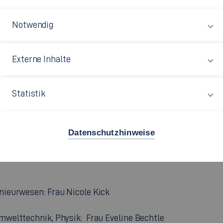
Notwendig
Externe Inhalte
Statistik
Datenschutzhinweise
ieurwesen: Frau Nicole Kick
welttechnik, Physik: Frau Eveline Bechtle