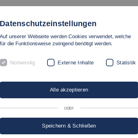
ebot
Fakultät
Personen
Forschung und Labore
In
Datenschutzeinstellungen
Auf unserer Webseite werden Cookies verwendet, welche
en, Energie- und Gebäudetechnik
für die Funktionsweise zwingend benötigt werden.
ten, Energie und Gebäudetechnik
Notwendig
Externe Inhalte
Statistik
AT DER FAKUL
Alle akzeptieren
oder
Speichern & Schließen