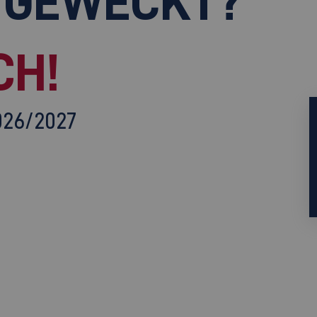
 GEWECKT?
CH!
026/2027