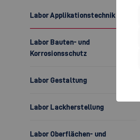
Labor Applikationstechnik
Labor Bauten- und
Korrosionsschutz
Labor Gestaltung
Labor Lackherstellung
Labor Oberflächen- und