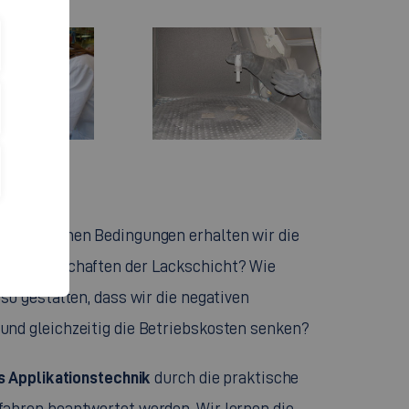
ter welchen Bedingungen erhalten wir die
en Eigenschaften der Lackschicht? Wie
o gestalten, dass wir die negativen
nd gleichzeitig die Betriebskosten senken?
s Applikationstechnik
durch die praktische
ahren beantwortet werden. Wir lernen die