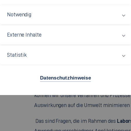
Notwendig
Externe Inhalte
INHALTE
Statistik
Wie kommt der Lack auf das Werkstück? Un
Datenschutzhinweise
gewünschten optischen und technologisch
können wir unsere Verfahren und Prozesse s
Auswirkungen auf die Umwelt minimieren u
Labor
Das sind Fragen, die im Rahmen des
Anwendung verschiedener Applikationsverf