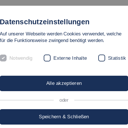
ebot
Fakultät
Personen
Forschung und Labore
In
Datenschutzeinstellungen
Auf unserer Webseite werden Cookies verwendet, welche
en, Energie- und Gebäudetechnik
für die Funktionsweise zwingend benötigt werden.
Notwendig
Externe Inhalte
Statistik
Alle akzeptieren
oder
ngenieurwesen
Speichern & Schließen