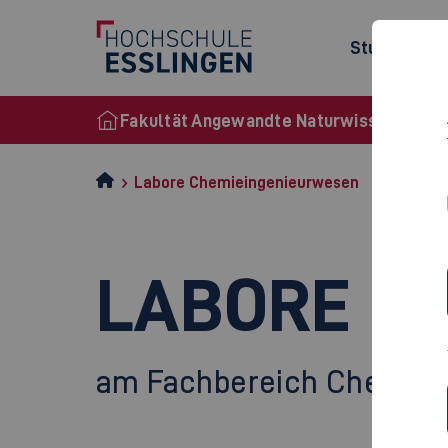
Studienang
Fakultät Angewandte Naturwissenschaft
Labore Chemieingenieurwesen
LABORE
am Fachbereich Chemiei