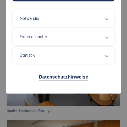
weiterer Schwerpunkt ist die moderne Gebäudeleittechnik mit
Bussystemen und frei programmierbaren Regel- und
Notwendig
Steuersystemen.
Externe Inhalte
Statistik
Datenschutzhinweise
Quelle: Hochschule Esslingen