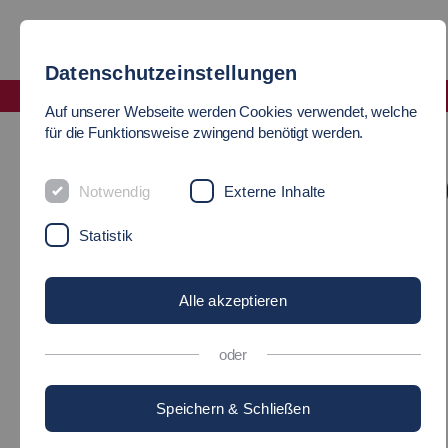
Datenschutzeinstellungen
Fakultät Angewandte Naturwissenschaften, Energie- und Gebäudetechnik
Auf unserer Webseite werden Cookies verwendet, welche
Praktikantenamtsleitung
für die Funktionsweise zwingend benötigt werden.
PRAKTIKANTENAMTSLEITUN
Notwendig
Externe Inhalte
Statistik
Alle akzeptieren
oder
Speichern & Schließen