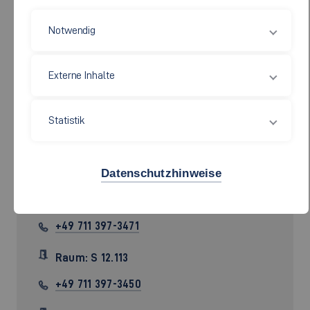
Notwendig
Externe Inhalte
Statistik
Prof.
Philipp Akkawi
Datenschutzhinweise
Philipp.Akkawi[at]hs-esslingen.de
+49 711 397-3471
Raum: S 12.113
+49 711 397-3450