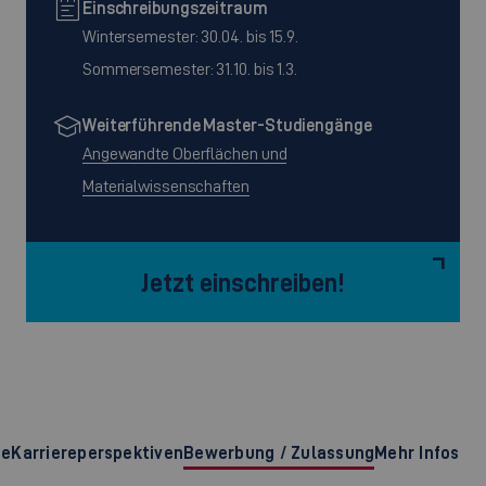
Einschreibungszeitraum
Wintersemester: 30.04. bis 15.9.
Sommersemester: 31.10. bis 1.3.
Weiterführende Master-Studiengänge
Angewandte Oberflächen und
Materialwissenschaften
Jetzt einschreiben!
te
Karriereperspektiven
Bewerbung / Zulassung
Mehr Infos