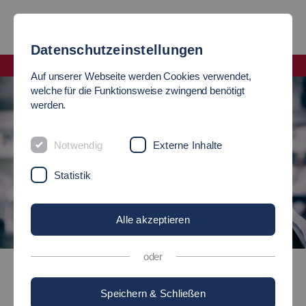
Datenschutzeinstellungen
Fakultät Angewandte Naturwissenschaften, Energie- und Gebäudetechnik
Auf unserer Webseite werden Cookies verwendet,
welche für die Funktionsweise zwingend benötigt
werden.
Notwendig
Externe Inhalte
Statistik
Alle akzeptieren
©
oder
Chemieingenieurwesen / Farbe und Lack (B.Sc.)
Speichern & Schließen
Bachelor of Science (B.Sc.)