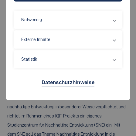
neuen, nahezu klimaneutralen Stadtquartier „Neue Weststadt“
ein innovatives Energieversorgungskonzept zum Einsatz, bei
Notwendig
dem Überschüsse aus fluktuierenden erneuerbaren Energien in
Wasserstoff umgewandelt, gespeichert und bei Bedarf wieder
Externe Inhalte
dem Strom- und Gasnetz abgegeben werden. Die Fakultät GU
beteiligt sich über das INEM am Energiemanagement für die
systemdienliche Sektorkopplung von Wärme, Kälte, Strom und
Statistik
Mobilität.
Datenschutzhinweise
Studienzentrum für nachhaltige Entwicklung
Die Hochschule Esslingen fühlt sich der Dekade Bildung für
nachhaltige Entwicklung in besonderer Weise verpflichtet und
richtet im Rahmen eines IQF-Projekts ein eigenes
Studienzentrum für Nachhaltige Entwicklung (SNE) ein. Mit
dem SNE soll das Thema Nachhaltige Entwicklung in die