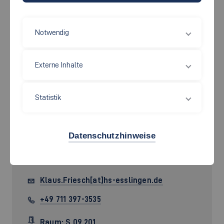
Notwendig
Externe Inhalte
Statistik
Datenschutzhinweise
Prof.
Klaus Friesch
Klaus.Friesch[at]hs-esslingen.de
+49 711 397-3535
Raum: S 09.201