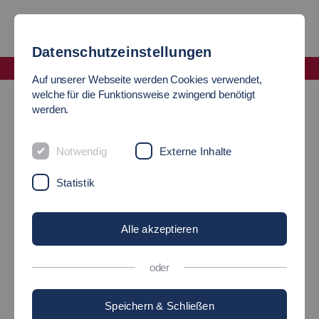
Datenschutzeinstellungen
Fakultät Angewandte Naturwissenschaften, Energie- und Gebäudetechnik
Auf unserer Webseite werden Cookies verwendet,
Outgoing Studierende
welche für die Funktionsweise zwingend benötigt
werden.
OUTGOING STUDIERENDE
Notwendig
Externe Inhalte
AUSLANDSBEAUFTRAGER DER STUDIENGÄNGE
Statistik
BIOTECHNOLOGIE, CHEMIEINGENIEURWESEN
Alle akzeptieren
oder
Speichern & Schließen