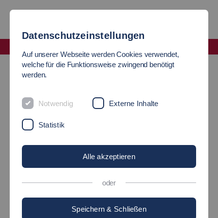
Datenschutzeinstellungen
Fakultät Angewandte Naturwissenschaften, Energie- und Gebäudetechnik
Auf unserer Webseite werden Cookies verwendet,
Auf einen Blick
Werbeseite_OMM
welche für die Funktionsweise zwingend benötigt
werden.
Wir präsentieren uns!
Notwendig
Externe Inhalte
Statistik
Alle akzeptieren
oder
Speichern & Schließen