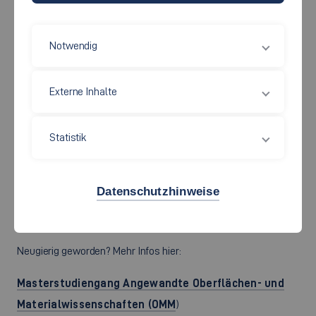
Notwendig
Für die pdf-Präsentation, bitte Bild anklicken
Externe Inhalte
So beginnt so manche steile Karriere in Forschungs- und
Entwicklungsabteilungen, in Führungspositionen oder
Statistik
Management.
Noch kann man sich an der Hochschule Esslingen
direkt
Datenschutzhinweise
einschreiben
:
Es sind noch wenige Plätze!
Neugierig geworden? Mehr Infos hier:
Masterstudiengang Angewandte Oberflächen- und
Materialwissenschaften (OMM
)