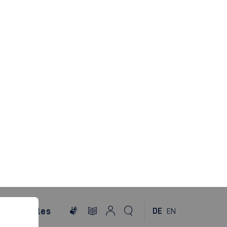
h
3. SEMESTER
29 ECTS
Wirtschaftswissenschaften 4
4 ECTS
Wirtschaftswissenschaften 5
5 ECTS
Wirtschaftspsychologie 2
5 ECTS