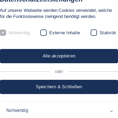
Data 3
5 ECTS
Data 4
7 ECTS
5. SEMESTER
30 ECTS
Praxis
26 ECTS
Sozialkompetenz
1 ECTS
Wissenschaftliches Arbeiten 2
3 ECTS