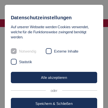
Datenschutzeinstellungen
Fakultät Wirtschaft und Technik
Auf unserer Webseite werden Cookies verwendet,
Doppelabschlüsse
welche für die Funktionsweise zwingend benötigt
werden.
DOPPELABSCHLÜSSE
Notwendig
Externe Inhalte
2 Abschlüsse auf einen Streich!
Statistik
Alle akzeptieren
oder
Speichern & Schließen