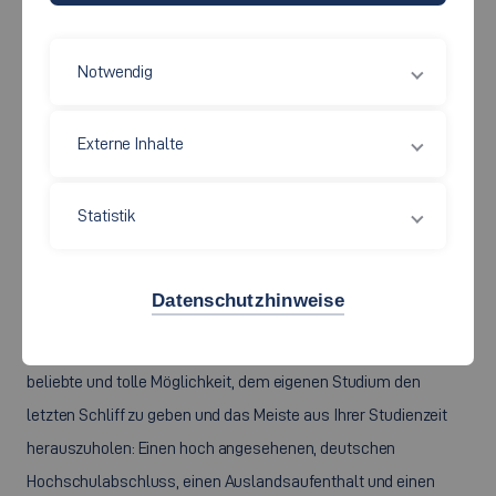
Notwendig
Externe Inhalte
Statistik
Datenschutzhinweise
Ein Doppelabschluss, Dual Degree oder Double Degree ist eine
beliebte und tolle Möglichkeit, dem eigenen Studium den
letzten Schliff zu geben und das Meiste aus Ihrer Studienzeit
herauszuholen: Einen hoch angesehenen, deutschen
Hochschulabschluss, einen Auslandsaufenthalt und einen