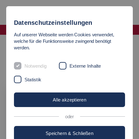
Datenschutzeinstellungen
Fakultät Wirtschaft und Technik
Auf unserer Webseite werden Cookies verwendet,
Change Management und Innovation (CMI)
welche für die Funktionsweise zwingend benötigt
werden.
LAB
Notwendig
Externe Inhalte
Change Management und Innovation (CMI)
Statistik
Alle akzeptieren
oder
News
Speichern & Schließen