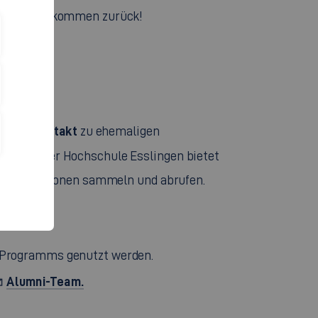
unden? Willkommen zurück!
Kontakt
e Ihren
zu ehemaligen
-Portal
der Hochschule Esslingen bietet
ie Informationen sammeln und abrufen.
Programms genutzt werden.
Alumni-Team.