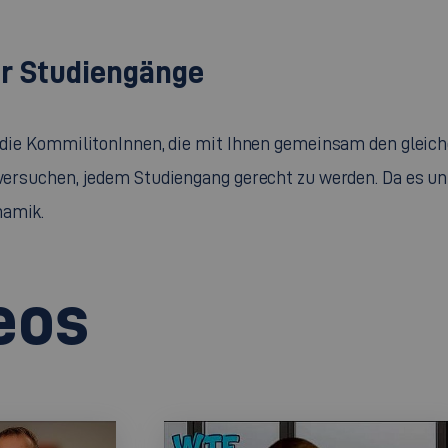
er Studiengänge
ür die KommilitonInnen, die mit Ihnen gemeinsam den gleic
d versuchen, jedem Studiengang gerecht zu werden. Da es u
namik.
eos