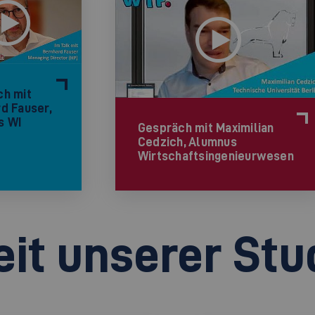
ch mit
d Fauser,
s WI
Gespräch mit Maximilian
Cedzich, Alumnus
Wirtschaftsingenieurwesen
eit unserer St