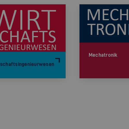
Mechatronik
tschaftsingenieurwesen