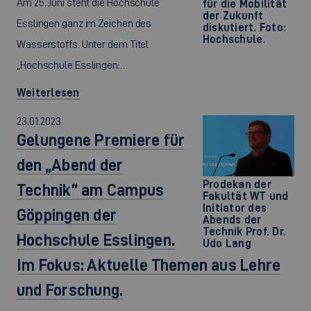
Am 25. Juni steht die Hochschule
für die Mobilität
der Zukunft
Esslingen ganz im Zeichen des
diskutiert. Foto:
Hochschule.
Wasserstoffs. Unter dem Titel
„Hochschule Esslingen:…
Weiterlesen
23.01.2023
Gelungene Premiere für
den „Abend der
Prodekan der
Technik“ am Campus
Fakultät WT und
Initiator des
Göppingen der
Abends der
Technik Prof. Dr.
Hochschule Esslingen.
Udo Lang
Im Fokus: Aktuelle Themen aus Lehre
und Forschung.