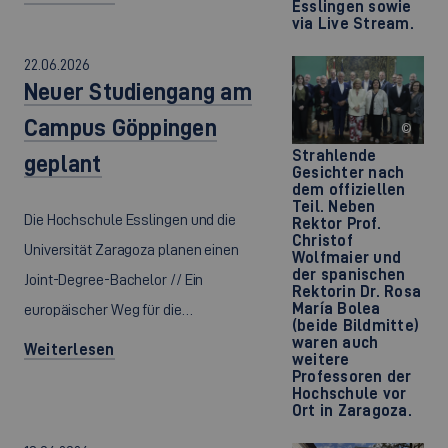
Esslingen sowie
via Live Stream.
22.06.2026
Neuer Studiengang am
Campus Göppingen
©
Strahlende
geplant
Gesichter nach
dem offiziellen
Teil. Neben
Die Hochschule Esslingen und die
Rektor Prof.
Christof
Universität Zaragoza planen einen
Wolfmaier und
der spanischen
Joint-Degree-Bachelor // Ein
Rektorin Dr. Rosa
María Bolea
europäischer Weg für die…
(beide Bildmitte)
waren auch
Weiterlesen
weitere
Professoren der
Hochschule vor
Ort in Zaragoza.