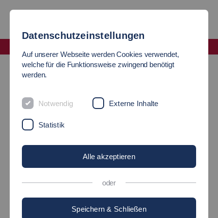
Datenschutzeinstellungen
Fakultät Wirtschaft und Technik
Auf unserer Webseite werden Cookies verwendet,
Auf einen Blick
welche für die Funktionsweise zwingend benötigt
werden.
FAKULTÄT
Notwendig
Externe Inhalte
Wirtschaft und Technik
Statistik
Eine Fakultät mit
Alle akzeptieren
Studiengängen an 2
oder
Standorten
Speichern & Schließen