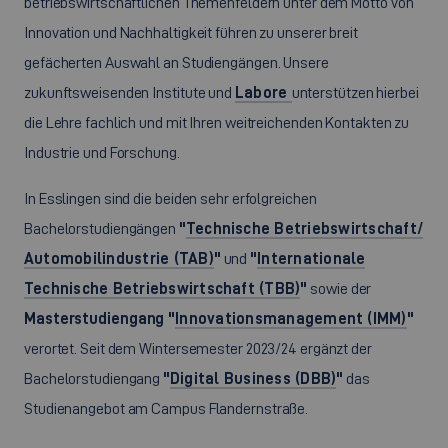
betriebswirtschaftlichen Themenfeldern unter dem Motto von
Innovation und Nachhaltigkeit führen zu unserer breit
gefächerten Auswahl an Studiengängen. Unsere
zukunftsweisenden Institute und
Labore
unterstützen hierbei
die Lehre fachlich und mit Ihren weitreichenden Kontakten zu
Industrie und Forschung.
In Esslingen sind die beiden sehr erfolgreichen
Bachelorstudiengängen
"
Technische Betriebswirtschaft/
Automobilindustrie (TAB)
"
und
"
Internationale
Technische Betriebswirtschaft (TBB)
"
sowie der
Masterstudiengang "
Innovationsmanagement (IMM)
"
verortet. Seit dem Wintersemester 2023/24 ergänzt der
Bachelorstudiengang
"
Digital Business (DBB)
"
das
Studienangebot am Campus Flandernstraße.