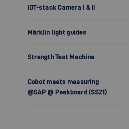
IOT-stack Camera I & II
Märklin light guides
Strength Test Machine
Cobot meets measuring
@SAP @ Peakboard (SS21)