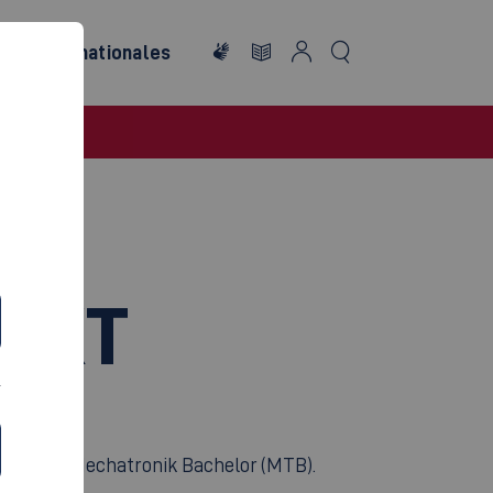
ng
Internationales
EKT
ester des Mechatronik Bachelor (MTB).