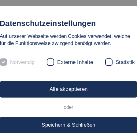
Studienangebot
Fakultät
Personen
Forschu
Datenschutzeinstellungen
Auf unserer Webseite werden Cookies verwendet, welche
für die Funktionsweise zwingend benötigt werden.
Notwendig
Externe Inhalte
Statistik
NISCHES PROJ
Alle akzeptieren
oder
Speichern & Schließen
kt“ in Göppingen ist eine Pflichtveranstaltung im 6. Sem