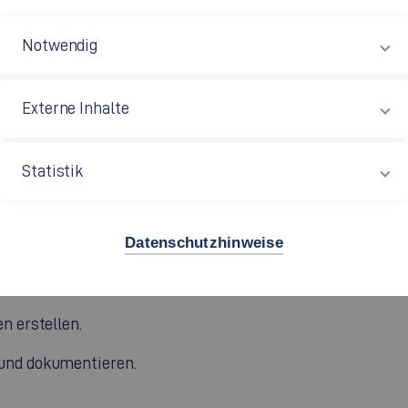
ster von den Professor*innen definiert und in Form eine
Notwendig
eiten wir mit Industriepartnern zusammen, mit denen wir 
Los statt. Die Studierenden erarbeiten Pflichtenheft und Z
Externe Inhalte
 Fachbereiche ist gewünscht für die Erweiterung des Kno
ebnisse in einer Abschlusspräsentation dar. Das gesamte P
Statistik
nderem:
Datenschutzhinweise
setze anwenden.
n erstellen.
und dokumentieren.