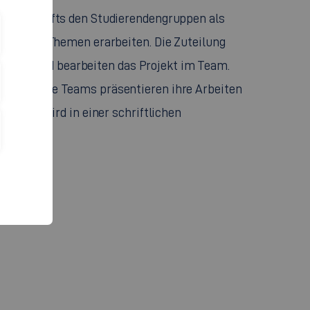
s Lastenhefts den Studierendengruppen als
aktuelle Themen erarbeiten. Die Zuteilung
eitplan und bearbeiten das Projekt im Team.
w How. Die Teams präsentieren ihre Arbeiten
rojekt wird in einer schriftlichen