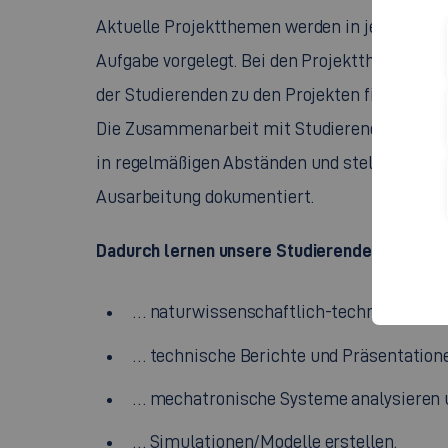
Aktuelle Projektthemen werden in jedem Seme
Aufgabe vorgelegt. Bei den Projektthemen arb
der Studierenden zu den Projekten findet per 
Die Zusammenarbeit mit Studierenden anderer
in regelmäßigen Abständen und stellen die Erg
Ausarbeitung dokumentiert.
Dadurch lernen unsere Studierenden unter a
… naturwissenschaftlich-technische Ge
… technische Berichte und Präsentatione
… mechatronische Systeme analysieren 
… Simulationen/Modelle erstellen.