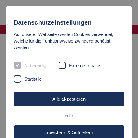
Datenschutzeinstellungen
Fakultät Wirtschaft und Technik
Auf unserer Webseite werden Cookies verwendet,
Labor für Business Applications (ES)
welche für die Funktionsweise zwingend benötigt
werden.
LABOR
Notwendig
Externe Inhalte
für Business Application (LBA)
Statistik
Kurzportrait
Alle akzeptieren
oder
Leitmotiv / Ziele / Vision
Speichern & Schließen