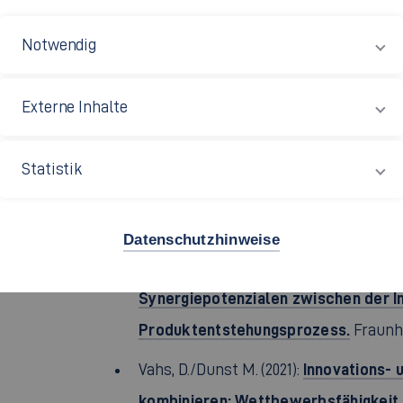
Organisation.
Vahs, D. (2026):
Ein Lehr-
Notwendig
überarbeitete Auflage. Stuttgart 2026.
Einführung in die Betr
Vahs, D. (2025):
Externe Inhalte
Auflage. Stuttgart 2025 (zusammen mit
Innovationsmanagement
Vahs, D. (2023):
Statistik
Vermarktung
. 6., überarbeitete und 
mit A. Brem & C. Oswald). ISBN 978-3-7
Datenschutzhinweise
Eine empirische Unte
Dunst, M. (2023):
Synergiepotenzialen zwischen der In
Produktentstehungsprozess.
Fraunho
Innovations- 
Vahs, D./Dunst M. (2021):
kombinieren: Wettbewerbsfähigkeit 