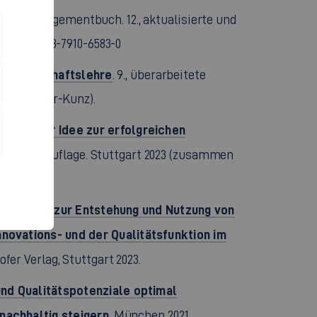
 und Managementbuch. 12., aktualisierte und
 ISBN 978-3-7910-6583-0
iebswirtschaftslehre
. 9., überarbeitete
 J. Schäfer-Kunz).
. Von der Idee zur erfolgreichen
erweiterte Auflage. Stuttgart 2023 (zusammen
910-4278-7
rsuchung zur Entstehung und Nutzung von
novations- und der Qualitätsfunktion im
fer Verlag, Stuttgart 2023.
und Qualitätspotenziale optimal
nachhaltig steigern
. München 2021.