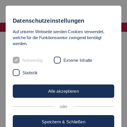
Datenschutzeinstellungen
Fakultät Wirtschaft und Technik
Auf unserer Webseite werden Cookies verwendet,
Digital Engineering Modelle
welche für die Funktionsweise zwingend benötigt
werden.
STUDIENMODELLE
Notwendig
Externe Inhalte
Digital Engineering-Studium mit dem Plus
Statistik
Alle akzeptieren
oder
©
Speichern & Schließen