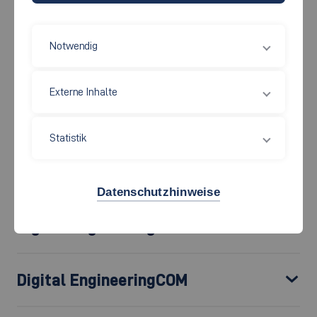
Unsere alternativen
Notwendig
Modelle im Überblick
Externe Inhalte
Digital EngineeringFLEX
Statistik
Digital EngineeringTEILZEIT
Datenschutzhinweise
Digital EngineeringPLUS
Digital EngineeringCOM