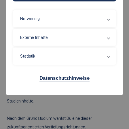
Notwendig
Externe Inhalte
Statistik
Während Deines Wirtschaftsingenieurwesen Studiums erhältst
Datenschutzhinweise
Du fundierte Kenntnisse in
Wirtschaft und Technik
. Das
Thema
Nachhaltigkeit (Sustainability)
zieht sich durch alle
Studieninhalte.
Nach dem Grundstudium wählst Du eine dieser
zukunftsorientierten Vertiefungsrichtungen: