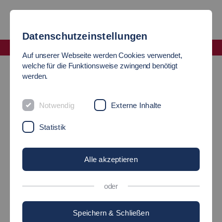
Datenschutzeinstellungen
Fakultät Wirtschaft und Technik
Auf unserer Webseite werden Cookies verwendet,
Auf einen Blick
Wirtschaftsingenieurwesen
welche für die Funktionsweise zwingend benötigt
werden.
WIRTSCHAFTS-
Notwendig
Externe Inhalte
INGENIEURWESEN
Statistik
am Campus Göppingen
Alle akzeptieren
Technischer Verstand und
marktorientiertes Denken
oder
Speichern & Schließen