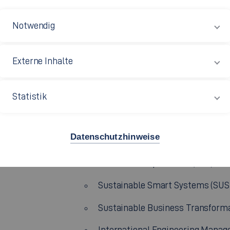
Digital Business (B.Sc.)
Notwendig
Digital Engineering (B.Eng.)
Externe Inhalte
Mechatronik (B.Eng.)
Internationale Technische Betriebsw
Statistik
Technische Betriebswirtschaft/Auto
Wirtschaftsingenieurwesen (B.Eng.)
Datenschutzhinweise
Sustainable Operations (SOP)
Sustainable Smart Systems (SUS
Sustainable Business Transforma
International Engineering Manag