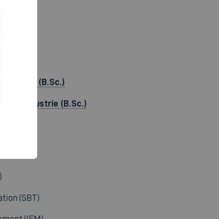
irtschaft (B.Sc.)
mobilindustrie (B.Sc.)
)
tion (SBT)
ement (IEM)