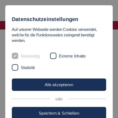
Datenschutzeinstellungen
Fakultät Maschinen und Systeme
Auf unserer Webseite werden Cookies verwendet,
News
welche für die Funktionsweise zwingend benötigt
werden.
EINBLICKE IN PRAXIS,
Notwendig
Externe Inhalte
FORSCHUNG UND
Statistik
CAMPUSLEBEN: BESUCH
Alle akzeptieren
AUS THAILAND
oder
Speichern & Schließen
23.06.2025
International - Mobilität und Technik - Maschinen