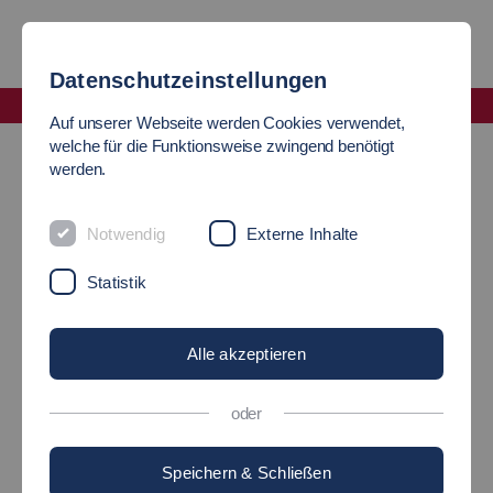
Datenschutzeinstellungen
Fakultät Maschinen und Systeme
Auf unserer Webseite werden Cookies verwendet,
News
welche für die Funktionsweise zwingend benötigt
werden.
TECHNIK UND SOZIALES -
Notwendig
Externe Inhalte
EINE STARKE KOMBI
Statistik
Alle akzeptieren
15.05.2025
Hochschule - Maschinen und Systeme
oder
Speichern & Schließen