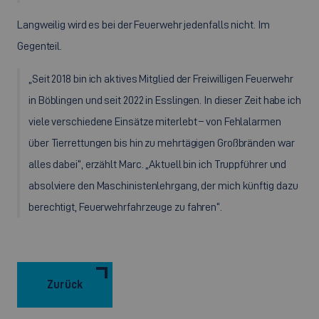
Langweilig wird es bei der Feuerwehr jedenfalls nicht. Im
Gegenteil.
„Seit 2018 bin ich aktives Mitglied der Freiwilligen Feuerwehr
in Böblingen und seit 2022 in Esslingen. In dieser Zeit habe ich
viele verschiedene Einsätze miterlebt – von Fehlalarmen
über Tierrettungen bis hin zu mehrtägigen Großbränden war
alles dabei“, erzählt Marc. „Aktuell bin ich Truppführer und
absolviere den Maschinistenlehrgang, der mich künftig dazu
berechtigt, Feuerwehrfahrzeuge zu fahren“.
Zurück