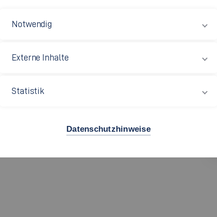
 GEWECKT?
Notwendig
CH!
Externe Inhalte
026/2027
Statistik
Datenschutzhinweise