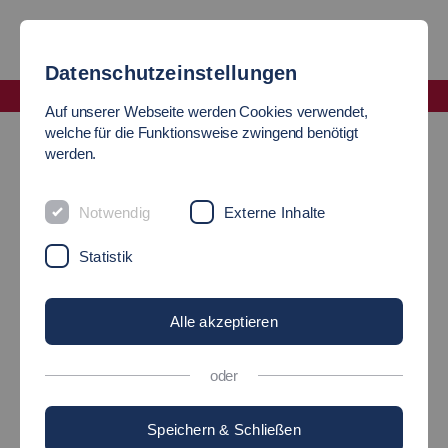
Datenschutzeinstellungen
Fakultät Informatik und Informationstechnik
Auf unserer Webseite werden Cookies verwendet,
Abgeschlossene Projekte
welche für die Funktionsweise zwingend benötigt
werden.
Entwicklung für kollaborative Roboter
Entwicklung für
Notwendig
Externe Inhalte
Statistik
kollaborative Roboter
Alle akzeptieren
oder
Speichern & Schließen