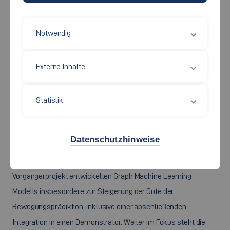
Notwendig
©
Externe Inhalte
Entwicklung für kollaborative Roboter
Ziel dieses Forschungsprojekts ist die Entwicklung,
Statistik
prototypische Darstellung und Untersuchung von Verfahren zur
Bewegungsplanung für kollaborative Roboter und zur
Datenschutzhinweise
Bewegungsprädiktion von Menschen im Arbeitsbereich des
Roboters. Angestrebt wird die Erweiterung des im
Vorgängerprojekt entwickelten Graph Machine Learning
Modells insbesondere zur Steigerung der Güte der
Bewegungsprädiktion, inklusive einer abschließenden
Integration in einen Demonstrator. Weiter im Fokus steht die