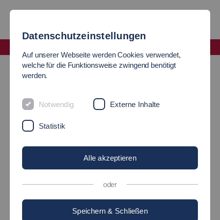
Datenschutzeinstellungen
Fakultät Informatik und Informationstechnik
Auf unserer Webseite werden Cookies verwendet,
IT-News
welche für die Funktionsweise zwingend benötigt
werden.
AKTUELLES
Notwendig
Externe Inhalte
Statistik
IT-INNOVATIONEN IST
EINE
Alle akzeptieren
ZEITSCHRIFTENREIHE
oder
DER FAKULTÄT
Speichern & Schließen