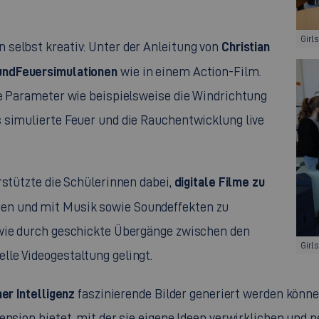
Girl
Christian
selbst kreativ: Unter der Anleitung von
und
Feuersimulationen
wie in einem Action-Film.
ne Parameter wie beispielsweise die Windrichtung
 simulierte Feuer und die Rauchentwicklung live
digitale Filme zu
stützte die Schülerinnen dabei,
en und mit Musik sowie Soundeffekten zu
 wie durch geschickte Übergänge zwischen den
Girl
le Videogestaltung gelingt.
er Intelligenz
faszinierende Bilder generiert werden könne
ension bietet, mit der sie eigene Ideen verwirklichen und