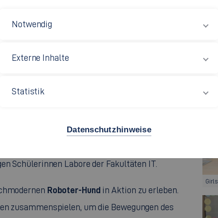
Notwendig
Externe Inhalte
nstraße der Hochschule Esslingen seine Türen für
nnen der Klassen 6 bis 10 erkundeten die Fakultät
Statistik
uchten in die faszinierende Welt der IT ein.
Datenschutzhinweise
ng der Hochschule Esslingen durch die Doktorandin
gen Schülerinnen Labore der Fakultäten IT.
Girl
Roboter-Hund
hochmodernen
in Aktion zu erleben.
oren zusammenspielen, um die Bewegungen des