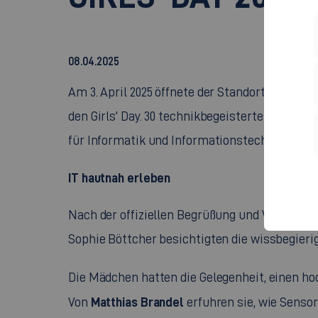
08.04.2025
Am 3. April 2025 öffnete der Standort Flander
den Girls' Day. 30 technikbegeisterte Schüleri
für Informatik und Informationstechnik und ta
IT hautnah erleben
Nach der offiziellen Begrüßung und Vorstellu
Sophie Böttcher besichtigten die wissbegieri
Die Mädchen hatten die Gelegenheit, einen 
Matthias Brandel
Von
erfuhren sie, wie Sens