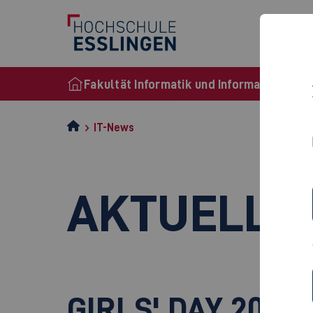
Stu
Fakultät Informatik und Informationstec
IT-News
AKTUELLE
GIRLS' DAY 2025 