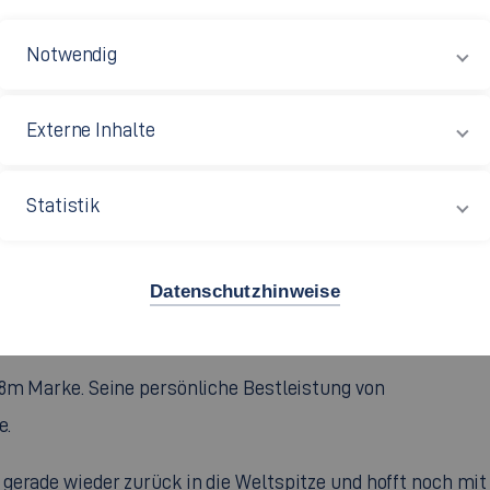
Notwendig
Externe Inhalte
Statistik
chtliches Comeback und hat am Sonntag in
tschen Meistertitel im Weitsprung erlangt. Die
Datenschutzhinweise
mpfen in 18 Sportarten fand vom 4. bis zum 6. Juni
 8m Marke. Seine persönliche Bestleistung von
e.
 gerade wieder zurück in die Weltspitze und hofft noch m