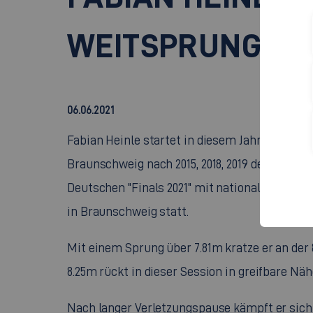
WEITSPRUNG
06.06.2021
Fabian Heinle startet in diesem Jahr ein bea
Braunschweig nach 2015, 2018, 2019 den 4. Deu
Deutschen "Finals 2021" mit nationalen Titelkä
in Braunschweig statt.
Mit einem Sprung über 7.81m kratze er an der
8.25m rückt in dieser Session in greifbare Näh
Nach langer Verletzungspause kämpft er sich