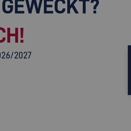
 GEWECKT?
CH!
026/2027