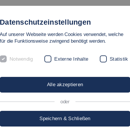
dienangebote
Fakultät
Personen
Forschung & Labo
Datenschutzeinstellungen
Auf unserer Webseite werden Cookies verwendet, welche
hnik
für die Funktionsweise zwingend benötigt werden.
Notwendig
Externe Inhalte
Statistik
S
Alle akzeptieren
oder
Speichern & Schließen
ZUM 4. MAL DEUTSCHE